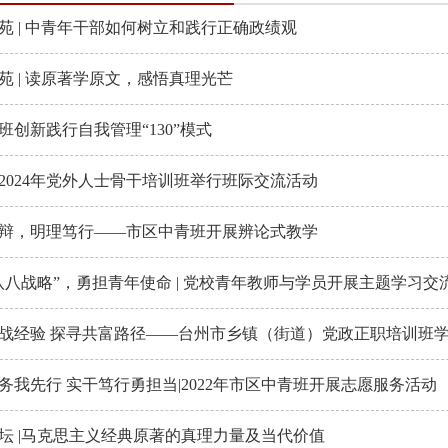
苑 | 中青年干部如何树立和践行正确政绩观
苑 | 读原著学原文，感悟真理光芒
班创新践行自我管理“130”模式
2024年党外人士骨干培训班举行班际交流活动
辩，明理笃行——市区中青班开展辨论式教学
八八战略”，勇担青年使命 | 党校青年教师与学员开展主题学习交
战经验 探寻共富路径——台州市乡镇（街道）党政正职培训班学
务我先行 实干笃行勇担当|2022年市区中青班开展志愿服务活动
坛 |马克思主义经典原著的真理力量及当代价值