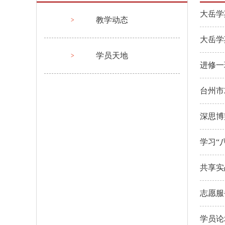
大岳学
教学动态
大岳学
学员天地
进修一
台州市
深思博
学习“
共享实
志愿服
学员论